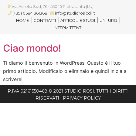
Via Aurelia Sud, 76 • 55045 Pietrasanta (LU)
(+39) 0584 361368
info@studiorosicdl.it
|
|
|
|
HOME
CONTRATTI
ARTICOLI E STUDI
UNI-URG
INTERMITTENTI
Ciao mondo!
Ti diamo il benvenuto in WordPress. Questo è il tuo
primo articolo. Modificalo o eliminalo e quindi inizia a
scrivere!
P.IVA 02161550468 © 2021 STUDIO ROSI. TUTTI I DIRITTI
RISERVATI •
PRIVACY POLICY