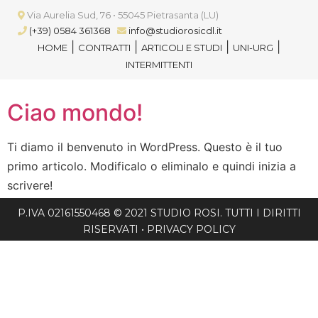
Via Aurelia Sud, 76 • 55045 Pietrasanta (LU)
(+39) 0584 361368
info@studiorosicdl.it
|
|
|
|
HOME
CONTRATTI
ARTICOLI E STUDI
UNI-URG
INTERMITTENTI
Ciao mondo!
Ti diamo il benvenuto in WordPress. Questo è il tuo
primo articolo. Modificalo o eliminalo e quindi inizia a
scrivere!
P.IVA 02161550468 © 2021 STUDIO ROSI. TUTTI I DIRITTI
RISERVATI •
PRIVACY POLICY